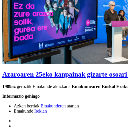
Azaroaren 25eko kanpainak gizarte osoari
1989az
geroztik Emakunde aldizkaria
Emakumearen Euskal Erak
Informazio gehiago
Azken berriak
Emakunderen
atarian
Emakunde
Irekian