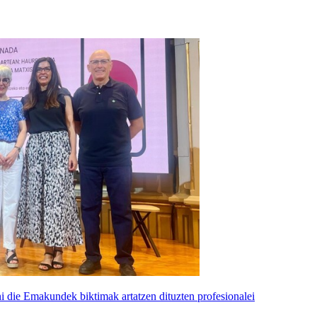
ni die Emakundek biktimak artatzen dituzten profesionalei