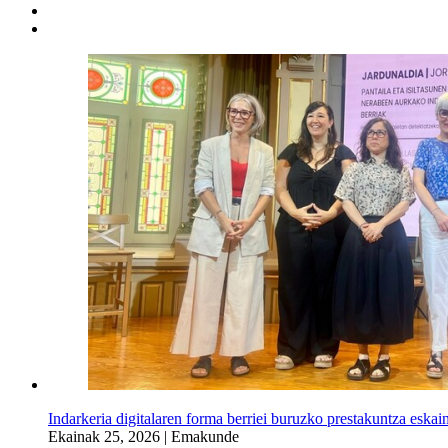
Indarkeria digitalaren forma berriei buruzko prestakuntza eskai
Ekainak 25, 2026
|
Emakunde