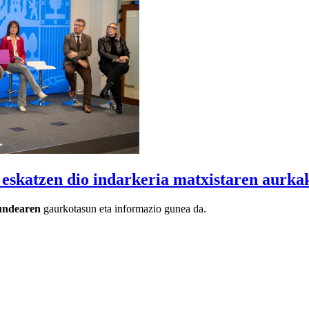
 eskatzen dio indarkeria matxistaren aurka
undearen
gaurkotasun eta informazio gunea da.