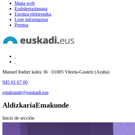
Mapa web
Erabilerraztasuna
Egoitza elektronika
Lege informazioa
Prentsa
Manuel Iradier kalea 36 · 01005 Vitoria-Gasteiz (Araba)
945 01 67 00
emakunde@euskadi.eus
Aldizkaria
Emakunde
Inicio de sección