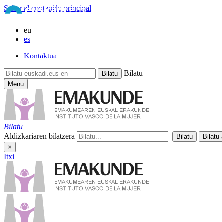
Saltar al contenido principal
eu
es
Kontaktua
Bilatu
Menu
Bilatu
Aldizkariaren bilatzera
×
Itxi