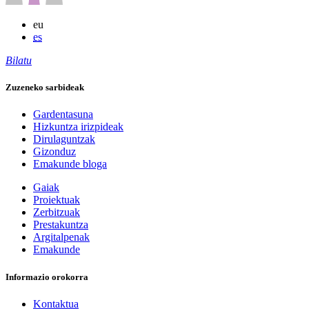
eu
es
Bilatu
Zuzeneko sarbideak
Gardentasuna
Hizkuntza irizpideak
Dirulaguntzak
Gizonduz
Emakunde bloga
Gaiak
Proiektuak
Zerbitzuak
Prestakuntza
Argitalpenak
Emakunde
Informazio orokorra
Kontaktua