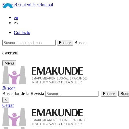
Saltar al contenido principal
eu
es
Contacto
Buscar
qwertyui
Menú
Buscar
Buscador de la Revista
×
Cerrar