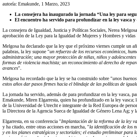
autoría: Emakunde,
1 Marzo, 2023
La consejera ha inaugurado la jornada “Una ley para segu
El encuentro ha servido para profundizar en la ley vasca y
La consejera de Igualdad, Justicia y Políticas Sociales, Nerea Melgos
aprobación de la Ley para la Igualdad de Mujeres y Hombres y vidas l
Melgosa ha declarado que la ley que el próximo viernes cumple un añ
palabras, la ley supone "
un refuerzo de los recursos económicos, huma
administración; una mayor protección de niñas, niños y adolescentes 
formas de violencia machista; un reconocimiento al derecho de repar
avances
".
Melgosa ha recordado que la ley se ha construido sobre "
unos buenos
estos años dar pasos firmes hacia el blindaje de las políticas de igua
La jornada ha servido, además de para profundizar en la ley vasca, pa
Emakunde, Miren Elgarresta, quien ha profundizado en la ley vasca; 
de la Universidad de Utrecht e integrante de la Red Europea de person
la Directora de la Agencia Sueca de Igualdad de Género Lena Ag; y l
Elgarresta, en su conferencia "
Implantación de la reforma de la ley v
y ha citado, entre otras acciones en marcha, "
la identificación de los 
y en los planes estratégicos y sectoriales; el estudio preliminar para