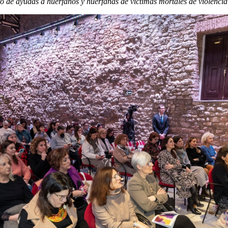
eto de ayudas a huérfanos y huérfanas de víctimas mortales de violenci