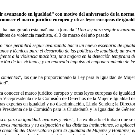
ir avanzando en igualdad” con motivo del aniversario de la norma
 conocer el marco jurídico europeo y otras leyes europeas de iguald
a, ha inaugurado esta mañana la jornada "
Una ley para seguir avanzand
ibres de violencia machista, el 3 de marzo del año pasado.
o "
nos permitirá seguir avanzando hacia un nuevo escenario de igualda
nos y técnicos para el desarrollo de las políticas de igualdad; un ava
frente a la violencia machista; una mejora en la detección temprana de
ación de las víctimas; y un renovado impulso al empoderamiento de las
 cimientos
", los que ha proporcionado la Ley para la Igualdad de Muje
ldad
".
ra conocer el marco jurídico europeo y otras leyes europeas de igualdad
la Vicepresidenta de la Comisión de Derechos de la Mujer e Igualdad 
as expertas en igualdad y no discriminación, Linda Senden; la Directora
a Presidenta de la Comisión para la Ciudadanía y la Igualdad de Géner
asca para la igualdad: avances y retos
", ha explicado el trabajo que se
nuevos mandatos y su asignación a las distintas instituciones, la aplica
 la creación del Observatorio para la Igualdad de Mujeres y Hombres; el