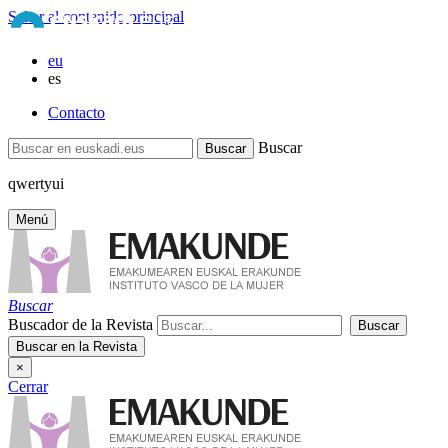
Saltar al contenido principal
eu
es
Contacto
Buscar
qwertyui
Menú
Buscar
Buscador de la Revista
×
Cerrar