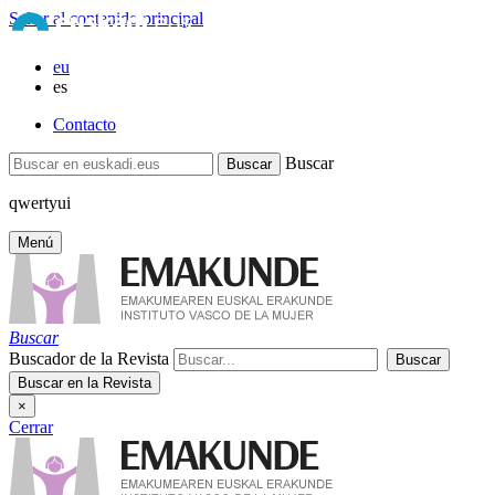
Saltar al contenido principal
eu
es
Contacto
Buscar
qwertyui
Menú
Buscar
Buscador de la Revista
×
Cerrar