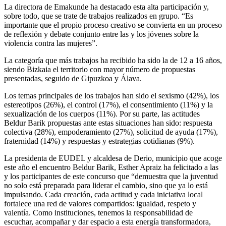
La directora de Emakunde ha destacado esta alta participación y,
sobre todo, que se trate de trabajos realizados en grupo. “Es
importante que el propio proceso creativo se convierta en un proceso
de reflexión y debate conjunto entre las y los jóvenes sobre la
violencia contra las mujeres”.
La categoría que más trabajos ha recibido ha sido la de 12 a 16 años,
siendo Bizkaia el territorio con mayor número de propuestas
presentadas, seguido de Gipuzkoa y Álava.
Los temas principales de los trabajos han sido el sexismo (42%), los
estereotipos (26%), el control (17%), el consentimiento (11%) y la
sexualización de los cuerpos (11%). Por su parte, las actitudes
Beldur Barik propuestas ante estas situaciones han sido: respuesta
colectiva (28%), empoderamiento (27%), solicitud de ayuda (17%),
fraternidad (14%) y respuestas y estrategias cotidianas (9%).
La presidenta de EUDEL y alcaldesa de Derio, municipio que acoge
este año el encuentro Beldur Barik, Esther Apraiz ha felicitado a las
y los participantes de este concurso que “demuestra que la juventud
no solo está preparada para liderar el cambio, sino que ya lo está
impulsando. Cada creación, cada actitud y cada iniciativa local
fortalece una red de valores compartidos: igualdad, respeto y
valentía. Como instituciones, tenemos la responsabilidad de
escuchar, acompañar y dar espacio a esta energía transformadora,