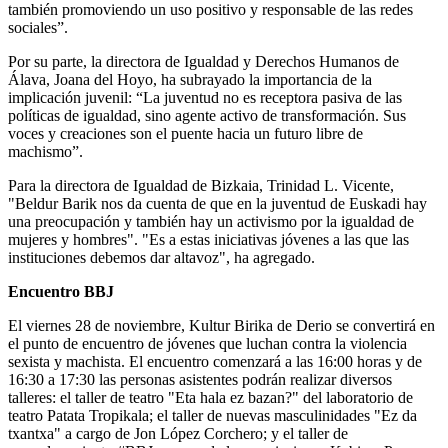
también promoviendo un uso positivo y responsable de las redes
sociales”.
Por su parte, la directora de Igualdad y Derechos Humanos de
Álava, Joana del Hoyo, ha subrayado la importancia de la
implicación juvenil: “La juventud no es receptora pasiva de las
políticas de igualdad, sino agente activo de transformación. Sus
voces y creaciones son el puente hacia un futuro libre de
machismo”.
Para la directora de Igualdad de Bizkaia, Trinidad L. Vicente,
"Beldur Barik nos da cuenta de que en la juventud de Euskadi hay
una preocupación y también hay un activismo por la igualdad de
mujeres y hombres". "Es a estas iniciativas jóvenes a las que las
instituciones debemos dar altavoz", ha agregado.
Encuentro BBJ
El viernes 28 de noviembre, Kultur Birika de Derio se convertirá en
el punto de encuentro de jóvenes que luchan contra la violencia
sexista y machista. El encuentro comenzará a las 16:00 horas y de
16:30 a 17:30 las personas asistentes podrán realizar diversos
talleres: el taller de teatro "Eta hala ez bazan?" del laboratorio de
teatro Patata Tropikala; el taller de nuevas masculinidades "Ez da
txantxa" a cargo de Jon López Corchero; y el taller de