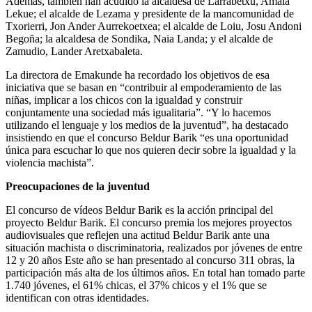
Además, también han acudido la alcaldesa de Larrabetxu, Amaia
Lekue; el alcalde de Lezama y presidente de la mancomunidad de
Txorierri, Jon Ander Aurrekoetxea; el alcalde de Loiu, Josu Andoni
Begoña; la alcaldesa de Sondika, Naia Landa; y el alcalde de
Zamudio, Lander Aretxabaleta.
La directora de Emakunde ha recordado los objetivos de esa
iniciativa que se basan en “contribuir al empoderamiento de las
niñas, implicar a los chicos con la igualdad y construir
conjuntamente una sociedad más igualitaria”. “Y lo hacemos
utilizando el lenguaje y los medios de la juventud”, ha destacado
insistiendo en que el concurso Beldur Barik “es una oportunidad
única para escuchar lo que nos quieren decir sobre la igualdad y la
violencia machista”.
Preocupaciones de la juventud
El concurso de vídeos Beldur Barik es la acción principal del
proyecto Beldur Barik. El concurso premia los mejores proyectos
audiovisuales que reflejen una actitud Beldur Barik ante una
situación machista o discriminatoria, realizados por jóvenes de entre
12 y 20 años Este año se han presentado al concurso 311 obras, la
participación más alta de los últimos años. En total han tomado parte
1.740 jóvenes, el 61% chicas, el 37% chicos y el 1% que se
identifican con otras identidades.