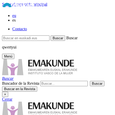
Saltar al contenido principal
eu
es
Contacto
Buscar
qwertyui
Menú
Buscar
Buscador de la Revista
×
Cerrar