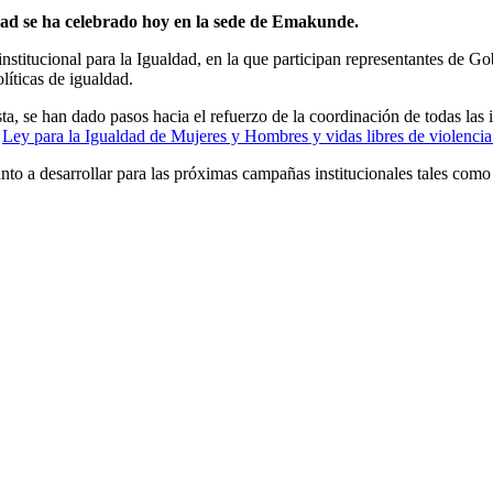
ldad se ha celebrado hoy en la sede de Emakunde.
titucional para la Igualdad, en la que participan representantes de Go
olíticas de igualdad.
a, se han dado pasos hacia el refuerzo de la coordinación de todas las 
a
Ley para la Igualdad de Mujeres y Hombres y vidas libres de violencia
unto a desarrollar para las próximas campañas institucionales tales co