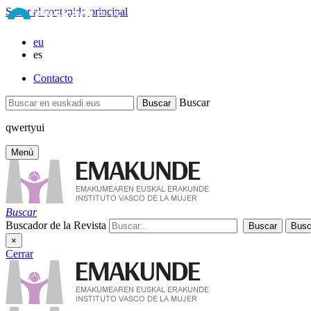
Saltar al contenido principal
eu
es
Contacto
Buscar
qwertyui
Menú
Buscar
Buscador de la Revista
×
Cerrar