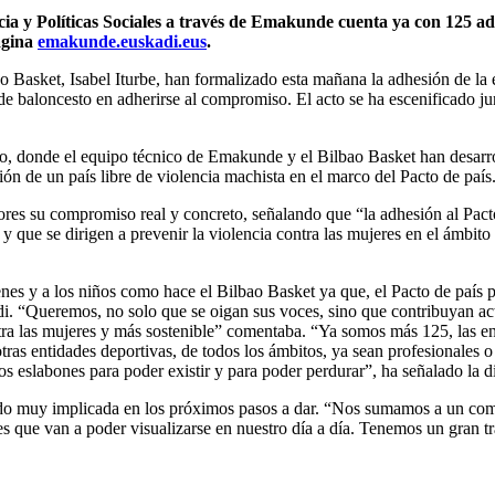
ia y Políticas Sociales a través de Emakunde cuenta ya con 125 ad
ágina
emakunde.euskadi.eus
.
 Basket, Isabel Iturbe, han formalizado esta mañana la adhesión de la en
b de baloncesto en adherirse al compromiso. El acto se ha escenificado 
ero, donde el equipo técnico de Emakunde y el Bilbao Basket han desarro
ión de un país libre de violencia machista en el marco del Pacto de país
ores su compromiso real y concreto, señalando que “la adhesión al Pact
que se dirigen a prevenir la violencia contra las mujeres en el ámbito d
nes y a los niños como hace el Bilbao Basket ya que, el Pacto de país p
di. “Queremos, no solo que se oigan sus voces, sino que contribuyan a
ontra las mujeres y más sostenible” comentaba. “Ya somos más 125, las e
ras entidades deportivas, de todos los ámbitos, ya sean profesionales
los eslabones para poder existir y para poder perdurar”, ha señalado la
trado muy implicada en los próximos pasos a dar. “Nos sumamos a un com
 van a poder visualizarse en nuestro día a día. Tenemos un gran trab