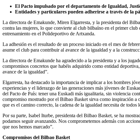
El Pacto impulsado por el departamento de Igualdad, Justic
Entidades y particulares pueden adherirse a través de la p
La directora de Emakunde, Miren Elgarresta, y la presidenta del Bilbao
contra las mujeres, lo que convierte al club bilbaíno en el primer clu
entrenamiento en el Polideportivo de Artxanda.
La adhesión es el resultado de un proceso iniciado en el mes de febr
asume el club para contribuir al avance de la igualdad y a la construcc
La directora de Emakunde ha agradecido a la presidenta y a los jugad
compromisos concretos que habéis adquirido como entidad deportiva, y 
avance de la igualdad”.
Elgarresta, ha destacado la importancia de implicar a los hombres jóve
experiencias y el liderazgo de las generaciones más jóvenes de Euska
del Pacto de País: tener una Euskadi más igualitaria, sin violencia c
compromiso mostrado por el Bilbao Basket sirva como inspiración a ot
que es el camino correcto, la cadena de la igualdad necesita de todos 
Por su parte, Isabel Iturbe, presidenta del Bilbao Basket, se ha mos
podamos seguir avanzando. Nos comprometemos además con acciones que
que nos hemos marcado”.
Compromisos del Bilbao Basket