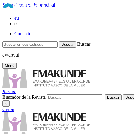
Saltar al contenido principal
eu
es
Contacto
Buscar
qwertyui
Menú
Buscar
Buscador de la Revista
×
Cerrar